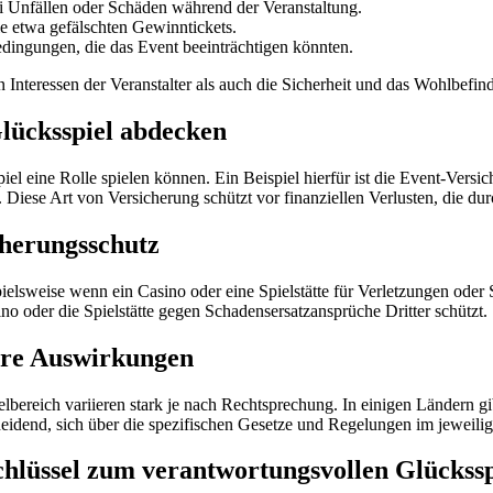
i Unfällen oder Schäden während der Veranstaltung.
e etwa gefälschten Gewinntickets.
dingungen, die das Event beeinträchtigen könnten.
n Interessen der Veranstalter als auch die Sicherheit und das Wohlbefi
Glücksspiel abdecken
iel eine Rolle spielen können. Ein Beispiel hierfür ist die Event-Vers
 Diese Art von Versicherung schützt vor finanziellen Verlusten, die d
cherungsschutz
ielsweise wenn ein Casino oder eine Spielstätte für Verletzungen oder S
ino oder die Spielstätte gegen Schadensersatzansprüche Dritter schützt.
hre Auswirkungen
ereich variieren stark je nach Rechtsprechung. In einigen Ländern gib
heidend, sich über die spezifischen Gesetze und Regelungen im jeweili
hlüssel zum verantwortungsvollen Glückssp