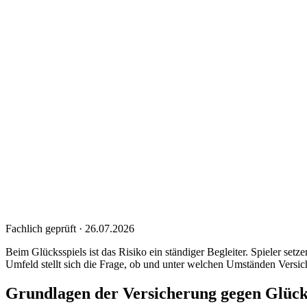
Fachlich geprüft · 26.07.2026
Beim Glücksspiels ist das Risiko ein ständiger Begleiter. Spieler set
Umfeld stellt sich die Frage, ob und unter welchen Umständen Versi
Grundlagen der Versicherung gegen Glücks