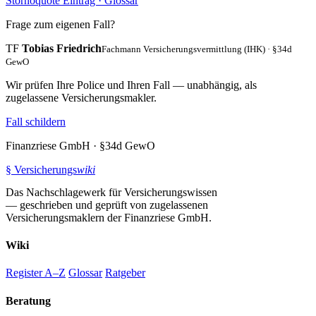
Stornoquote
Eintrag · Glossar
Frage zum eigenen Fall?
TF
Tobias Friedrich
Fachmann Versicherungsvermittlung (IHK) · §34d
GewO
Wir prüfen Ihre Police und Ihren Fall — unabhängig, als
zugelassene Versicherungsmakler.
Fall schildern
Finanzriese GmbH · §34d GewO
§
Versicherungs
wiki
Das Nachschlagewerk für Versicherungswissen
— geschrieben und geprüft von zugelassenen
Versicherungsmaklern der Finanzriese GmbH.
Wiki
Register A–Z
Glossar
Ratgeber
Beratung