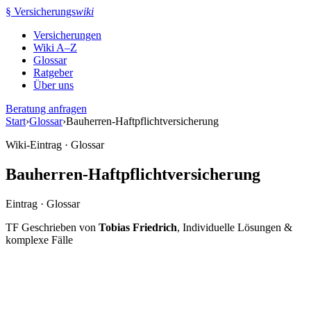
Zum
§
Versicherungs
wiki
Inhalt
Versicherungen
springen
Wiki A–Z
Glossar
Ratgeber
Über uns
Beratung anfragen
Start
›
Glossar
›
Bauherren-Haftpflichtversicherung
Wiki-Eintrag · Glossar
Bauherren-Haftpflichtversicherung
Eintrag · Glossar
TF
Geschrieben von
Tobias Friedrich
, Individuelle Lösungen &
komplexe Fälle