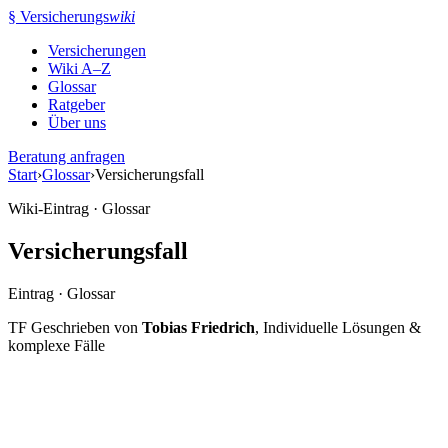
Zum
§
Versicherungs
wiki
Inhalt
Versicherungen
springen
Wiki A–Z
Glossar
Ratgeber
Über uns
Beratung anfragen
Start
›
Glossar
›
Versicherungsfall
Wiki-Eintrag · Glossar
Versicherungsfall
Eintrag · Glossar
TF
Geschrieben von
Tobias Friedrich
, Individuelle Lösungen &
komplexe Fälle