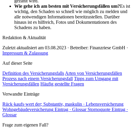
gezahlt wird.
Wie gehe ich am besten mit Versicherungsfällen um?
Es ist
wichtig, den Schaden so schnell wie möglich zu melden und
alle notwendigen Informationen bereitzustellen. Darüber
hinaus ist es hilfreich, Fotos und Dokumentationen des
Schadens zu haben.
Redaktion & Aktualität
Zuletzt aktualisiert am 03.08.2023 · Betreiber: Finanzriese GmbH ·
Impressum & Zulassung
Auf dieser Seite
Definition des Versicherungsfalls
Arten von Versicherungsfällen
Prozess nach einem Versicherungsfall
Tipps zum Umgang mit
Versicherungsfällen
Häufig gestellte Fragen
Verwandte Einträge
Rück
·
kaufs
·
wert
der; Substantiv, maskulin · Lebensversicherung
Wohngebäudeversicherung
Eintrag · Glossar
Stornoquote
Eintrag ·
Glossar
Frage zum eigenen Fall?