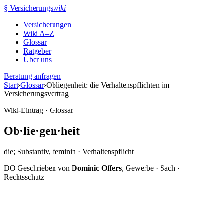
Zum
§
Versicherungs
wiki
Inhalt
Versicherungen
springen
Wiki A–Z
Glossar
Ratgeber
Über uns
Beratung anfragen
Start
›
Glossar
›
Obliegenheit: die Verhaltenspflichten im
Versicherungsvertrag
Wiki-Eintrag · Glossar
Ob
·
lie
·
gen
·
heit
die; Substantiv, feminin · Verhaltenspflicht
DO
Geschrieben von
Dominic Offers
, Gewerbe · Sach ·
Rechtsschutz