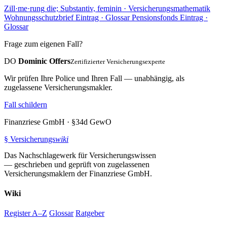
Zill
·
me
·
rung
die; Substantiv, feminin · Versicherungsmathematik
Wohnungsschutzbrief
Eintrag · Glossar
Pensionsfonds
Eintrag ·
Glossar
Frage zum eigenen Fall?
DO
Dominic Offers
Zertifizierter Versicherungsexperte
Wir prüfen Ihre Police und Ihren Fall — unabhängig, als
zugelassene Versicherungsmakler.
Fall schildern
Finanzriese GmbH · §34d GewO
§
Versicherungs
wiki
Das Nachschlagewerk für Versicherungswissen
— geschrieben und geprüft von zugelassenen
Versicherungsmaklern der Finanzriese GmbH.
Wiki
Register A–Z
Glossar
Ratgeber