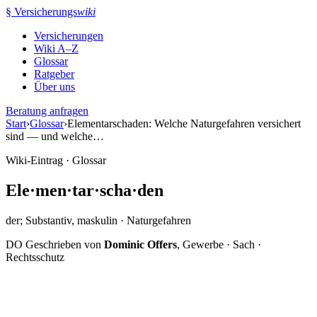
Zum
§
Versicherungs
wiki
Inhalt
Versicherungen
springen
Wiki A–Z
Glossar
Ratgeber
Über uns
Beratung anfragen
Start
›
Glossar
›
Elementarschaden: Welche Naturgefahren versichert
sind — und welche…
Wiki-Eintrag · Glossar
Ele
·
men
·
tar
·
scha
·
den
der; Substantiv, maskulin · Naturgefahren
DO
Geschrieben von
Dominic Offers
, Gewerbe · Sach ·
Rechtsschutz