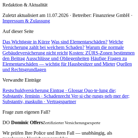
Redaktion & Aktualität
Zuletzt aktualisiert am 11.07.2026 · Betreiber: Finanzriese GmbH ·
Impressum & Zulassung
Auf dieser Seite
Das Wichtigste in Kürze
Was sind Elementarschäden?
Welche
Versicherung zahlt bei welchem Schaden?
Warum die normale
Gebäudeversicherung nicht reicht
Kosten: ZÜRS-Zonen bestimmen
den Beitrag
Ausschlüsse und Obliegenheiten
Häufige Fragen zu
Elementarschäden — wichtig für Hausbesitzer und Mieter
Quellen
und Rechtsgrundlagen
Verwandte Einträge
Restschuldversicherung
Eintrag · Glossar
Quo
·
te
·
lung
die;
Substantiv, feminin · Schadenrecht
Ver
·
si
·
che
·
rungs
·
neh
·
mer
der;
Substantiv, maskulin · Vertragspartner
Frage zum eigenen Fall?
DO
Dominic Offers
Zertifizierter Versicherungsexperte
Wir prüfen Ihre Police und Ihren Fall — unabhängig, als