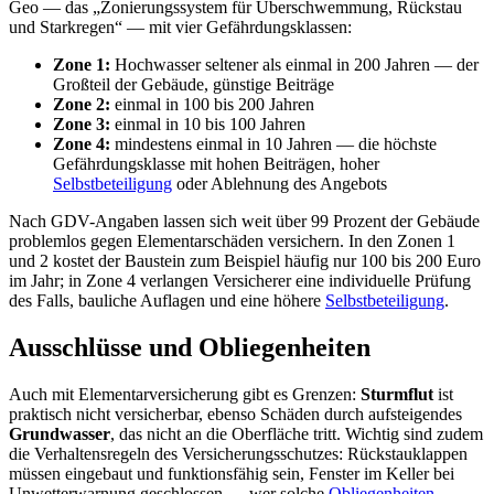
Geo — das „Zonierungssystem für Überschwemmung, Rückstau
und Starkregen“ — mit vier Gefährdungsklassen:
Zone 1:
Hochwasser seltener als einmal in 200 Jahren — der
Großteil der Gebäude, günstige Beiträge
Zone 2:
einmal in 100 bis 200 Jahren
Zone 3:
einmal in 10 bis 100 Jahren
Zone 4:
mindestens einmal in 10 Jahren — die höchste
Gefährdungsklasse mit hohen Beiträgen, hoher
Selbstbeteiligung
oder Ablehnung des Angebots
Nach GDV-Angaben lassen sich weit über 99 Prozent der Gebäude
problemlos gegen Elementarschäden versichern. In den Zonen 1
und 2 kostet der Baustein zum Beispiel häufig nur 100 bis 200 Euro
im Jahr; in Zone 4 verlangen Versicherer eine individuelle Prüfung
des Falls, bauliche Auflagen und eine höhere
Selbstbeteiligung
.
Ausschlüsse und Obliegenheiten
Auch mit Elementarversicherung gibt es Grenzen:
Sturmflut
ist
praktisch nicht versicherbar, ebenso Schäden durch aufsteigendes
Grundwasser
, das nicht an die Oberfläche tritt. Wichtig sind zudem
die Verhaltensregeln des Versicherungsschutzes: Rückstauklappen
müssen eingebaut und funktionsfähig sein, Fenster im Keller bei
Unwetterwarnung geschlossen — wer solche
Obliegenheiten