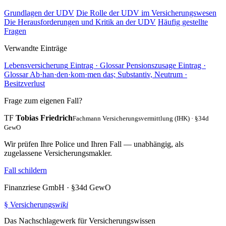
Grundlagen der UDV
Die Rolle der UDV im Versicherungswesen
Die Herausforderungen und Kritik an der UDV
Häufig gestellte
Fragen
Verwandte Einträge
Lebensversicherung
Eintrag · Glossar
Pensionszusage
Eintrag ·
Glossar
Ab
·
han
·
den
·
kom
·
men
das; Substantiv, Neutrum ·
Besitzverlust
Frage zum eigenen Fall?
TF
Tobias Friedrich
Fachmann Versicherungsvermittlung (IHK) · §34d
GewO
Wir prüfen Ihre Police und Ihren Fall — unabhängig, als
zugelassene Versicherungsmakler.
Fall schildern
Finanzriese GmbH · §34d GewO
§
Versicherungs
wiki
Das Nachschlagewerk für Versicherungswissen