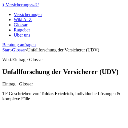
Zum
§
Versicherungs
wiki
Inhalt
Versicherungen
springen
Wiki A–Z
Glossar
Ratgeber
Über uns
Beratung anfragen
Start
›
Glossar
›
Unfallforschung der Versicherer (UDV)
Wiki-Eintrag · Glossar
Unfallforschung der Versicherer (UDV)
Eintrag · Glossar
TF
Geschrieben von
Tobias Friedrich
, Individuelle Lösungen &
komplexe Fälle