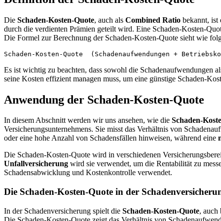
Die
Schaden-Kosten-Quote
, auch als
Combined Ratio
bekannt, ist
durch die verdienten Prämien geteilt wird. Eine Schaden-Kosten-Quote
Die Formel zur Berechnung der Schaden-Kosten-Quote sieht wie folg
Schaden-Kosten-Quote  (Schadenaufwendungen + Betriebsko
Es ist wichtig zu beachten, dass sowohl die Schadenaufwendungen al
seine Kosten effizient managen muss, um eine günstige Schaden-Kost
Anwendung der Schaden-Kosten-Quote
In diesem Abschnitt werden wir uns ansehen, wie die
Schaden-Kost
Versicherungsunternehmens. Sie misst das Verhältnis von Schadena
oder eine hohe Anzahl von Schadensfällen hinweisen, während eine
Die Schaden-Kosten-Quote wird in verschiedenen Versicherungsbere
Unfallversicherung
wird sie verwendet, um die Rentabilität zu mess
Schadensabwicklung und Kostenkontrolle verwendet.
Die Schaden-Kosten-Quote in der Schadenversicheru
In der Schadenversicherung spielt die
Schaden-Kosten-Quote
, auch
Die Schaden-Kosten-Quote zeigt das Verhältnis von Schadenaufwen