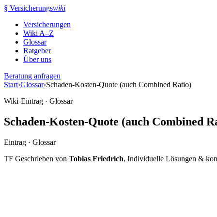
Zum
§
Versicherungs
wiki
Inhalt
Versicherungen
springen
Wiki A–Z
Glossar
Ratgeber
Über uns
Beratung anfragen
Start
›
Glossar
›
Schaden-Kosten-Quote (auch Combined Ratio)
Wiki-Eintrag · Glossar
Schaden-Kosten-Quote (auch Combined Ra
Eintrag · Glossar
TF
Geschrieben von
Tobias Friedrich
, Individuelle Lösungen & ko