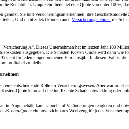
r die Rentabilität. Umgekehrt bedeutet eine Quote von unter 100%, das
n genutzt. Sie hilft Versicherungsunternehmen, ihre Geschäftsmodell
eurteilen. Und nicht zuletzt können auch
Versicherungsnehmer
die Schad
s „Versicherung A“. Dieses Unternehmen hat im letzten Jahr 100 Mill
riebskosten ausgegeben. Die Schaden-Kosten-Quote wird dann wie folg
 95 Cent für jeden eingenommenen Euro ausgibt. In diesem Fall ist d
m profitabel zu bleiben.
ternehmen
ielt eine entscheidende Rolle im Versicherungswesen. Aber warum ist si
n-Kosten-Quote kann auf eine ineffiziente Schadenabwicklung oder hoh
au im Auge behält, kann schnell auf Veränderungen reagieren und no
haden-Kosten-Quote ein unverzichtbares Werkzeug für jedes Versicheru
g