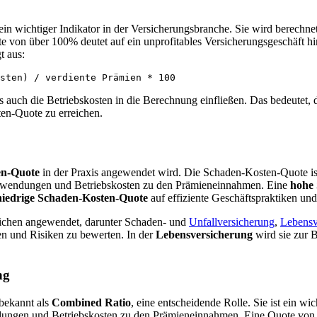
 ein wichtiger Indikator in der Versicherungsbranche. Sie wird bere
 von über 100% deutet auf ein unprofitables Versicherungsgeschäft hin
t aus:
sten) / verdiente Prämien * 100
s auch die Betriebskosten in die Berechnung einfließen. Das bedeutet,
en-Quote zu erreichen.
en-Quote
in der Praxis angewendet wird. Die Schaden-Kosten-Quote ist e
ufwendungen und Betriebskosten zu den Prämieneinnahmen. Eine
hohe
niedrige Schaden-Kosten-Quote
auf effiziente Geschäftspraktiken un
ichen angewendet, darunter Schaden- und
Unfallversicherung
,
Lebensv
en und Risiken zu bewerten. In der
Lebensversicherung
wird sie zur B
ng
 bekannt als
Combined Ratio
, eine entscheidende Rolle. Sie ist ein wi
dungen und Betriebskosten zu den Prämieneinnahmen. Eine Quote von