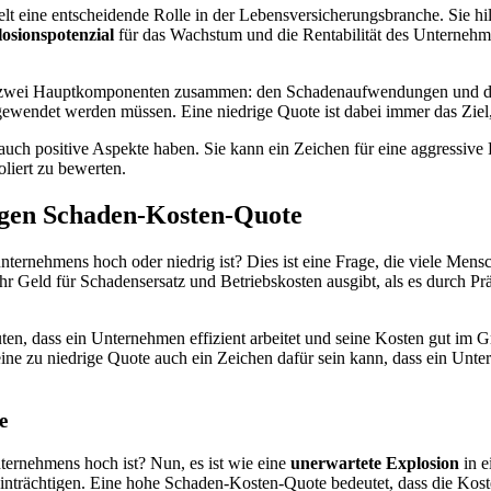
ielt eine entscheidende Rolle in der Lebensversicherungsbranche. Sie hi
osionspotenzial
für das Wachstum und die Rentabilität des Unternehme
s zwei Hauptkomponenten zusammen: den Schadenaufwendungen und den
ndet werden müssen. Eine niedrige Quote ist dabei immer das Ziel, da
h positive Aspekte haben. Sie kann ein Zeichen für eine aggressive P
oliert zu bewerten.
igen Schaden-Kosten-Quote
nternehmens hoch oder niedrig ist? Dies ist eine Frage, die viele Mens
 Geld für Schadensersatz und Betriebskosten ausgibt, als es durch Pr
en, dass ein Unternehmen effizient arbeitet und seine Kosten gut im G
s eine zu niedrige Quote auch ein Zeichen dafür sein kann, dass ein Unt
e
ernehmens hoch ist? Nun, es ist wie eine
unerwartete Explosion
in e
beeinträchtigen. Eine hohe Schaden-Kosten-Quote bedeutet, dass die K