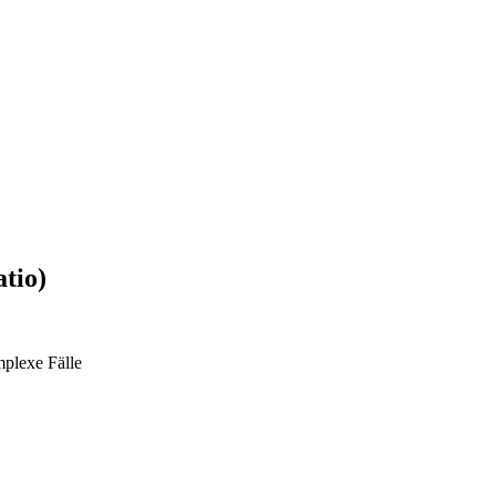
tio)
mplexe Fälle