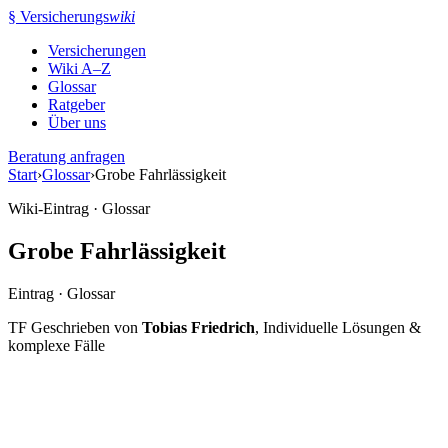
Zum
§
Versicherungs
wiki
Inhalt
Versicherungen
springen
Wiki A–Z
Glossar
Ratgeber
Über uns
Beratung anfragen
Start
›
Glossar
›
Grobe Fahrlässigkeit
Wiki-Eintrag · Glossar
Grobe Fahrlässigkeit
Eintrag · Glossar
TF
Geschrieben von
Tobias Friedrich
, Individuelle Lösungen &
komplexe Fälle