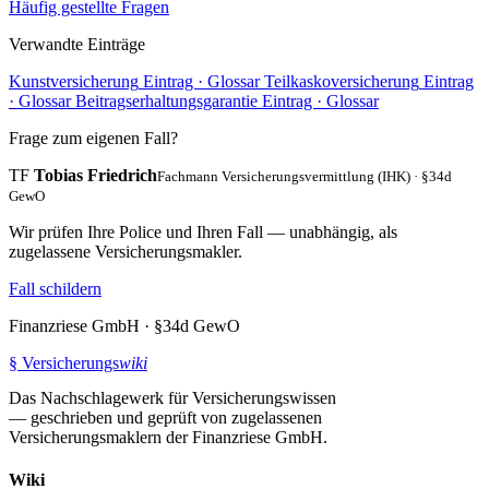
Häufig gestellte Fragen
Verwandte Einträge
Kunstversicherung
Eintrag · Glossar
Teilkaskoversicherung
Eintrag
· Glossar
Beitragserhaltungsgarantie
Eintrag · Glossar
Frage zum eigenen Fall?
TF
Tobias Friedrich
Fachmann Versicherungsvermittlung (IHK) · §34d
GewO
Wir prüfen Ihre Police und Ihren Fall — unabhängig, als
zugelassene Versicherungsmakler.
Fall schildern
Finanzriese GmbH · §34d GewO
§
Versicherungs
wiki
Das Nachschlagewerk für Versicherungswissen
— geschrieben und geprüft von zugelassenen
Versicherungsmaklern der Finanzriese GmbH.
Wiki