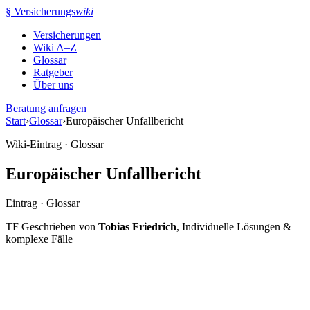
Zum
§
Versicherungs
wiki
Inhalt
Versicherungen
springen
Wiki A–Z
Glossar
Ratgeber
Über uns
Beratung anfragen
Start
›
Glossar
›
Europäischer Unfallbericht
Wiki-Eintrag · Glossar
Europäischer Unfallbericht
Eintrag · Glossar
TF
Geschrieben von
Tobias Friedrich
, Individuelle Lösungen &
komplexe Fälle