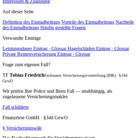
Impressum & Zulassung
Auf dieser Seite
Definition des Einmalbeitrags
Vorteile des Einmalbeitrags
Nachteile
des Einmalbeitrags
Häufig gestellte Fragen
Verwandte Einträge
Leistungsdauer
Eintrag · Glossar
Hagelschäden
Eintrag · Glossar
Private Rentenversicherung
Eintrag · Glossar
Frage zum eigenen Fall?
TF
Tobias Friedrich
Fachmann Versicherungsvermittlung (IHK) · §34d
GewO
Wir prüfen Ihre Police und Ihren Fall — unabhängig, als
zugelassene Versicherungsmakler.
Fall schildern
Finanzriese GmbH · §34d GewO
§
Versicherungs
wiki
Das Nachschlagewerk für Versicherungswissen