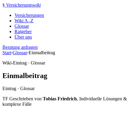
Zum
§
Versicherungs
wiki
Inhalt
Versicherungen
springen
Wiki A–Z
Glossar
Ratgeber
Über uns
Beratung anfragen
Start
›
Glossar
›
Einmalbeitrag
Wiki-Eintrag · Glossar
Einmalbeitrag
Eintrag · Glossar
TF
Geschrieben von
Tobias Friedrich
, Individuelle Lösungen &
komplexe Fälle