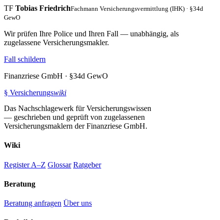
TF
Tobias Friedrich
Fachmann Versicherungsvermittlung (IHK) · §34d
GewO
Wir prüfen Ihre Police und Ihren Fall — unabhängig, als
zugelassene Versicherungsmakler.
Fall schildern
Finanzriese GmbH · §34d GewO
§
Versicherungs
wiki
Das Nachschlagewerk für Versicherungswissen
— geschrieben und geprüft von zugelassenen
Versicherungsmaklern der Finanzriese GmbH.
Wiki
Register A–Z
Glossar
Ratgeber
Beratung
Beratung anfragen
Über uns