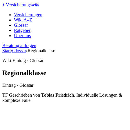
Zum
§
Versicherungs
wiki
Inhalt
Versicherungen
springen
Wiki A–Z
Glossar
Ratgeber
Über uns
Beratung anfragen
Start
›
Glossar
›
Regionalklasse
Wiki-Eintrag · Glossar
Regionalklasse
Eintrag · Glossar
TF
Geschrieben von
Tobias Friedrich
, Individuelle Lösungen &
komplexe Fälle